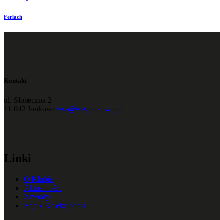
Ferlach
Kontakt
ul. Słoneczna 2
11-042 Jonkowo
wss@wssjonkowo.pl
Linki
O Klubie
Aktualności
Zawody
Kącik Kolekcjonera