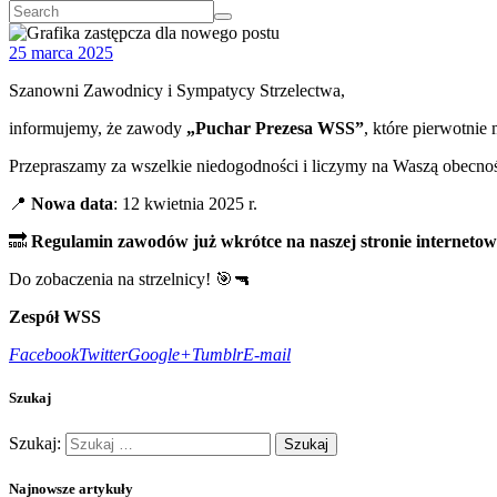
25 marca 2025
Szanowni Zawodnicy i Sympatycy Strzelectwa,
informujemy, że zawody
„Puchar Prezesa WSS”
, które pierwotnie
Przepraszamy za wszelkie niedogodności i liczymy na Waszą obecno
📍
Nowa data
: 12 kwietnia 2025 r.
🔜
Regulamin zawodów już wkrótce na naszej stronie internetow
Do zobaczenia na strzelnicy! 🎯🔫
Zespół WSS
Facebook
Twitter
Google+
Tumblr
E-mail
Szukaj
Szukaj:
Najnowsze artykuły