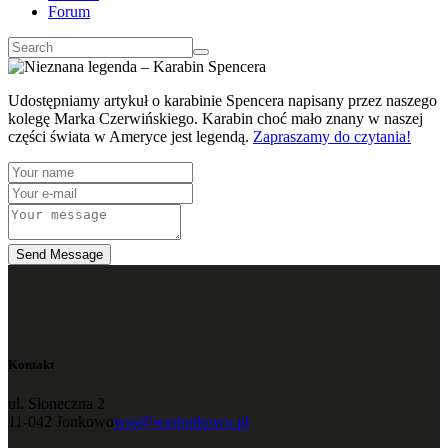
Forum
Udostępniamy artykuł o karabinie Spencera napisany przez naszego
kolegę Marka Czerwińskiego. Karabin choć mało znany w naszej
części świata w Ameryce jest legendą.
Zapraszamy do czytania!
Send Message
Kontakt
ul. Słoneczna 2
11-042 Jonkowo
wss@wssjonkowo.pl