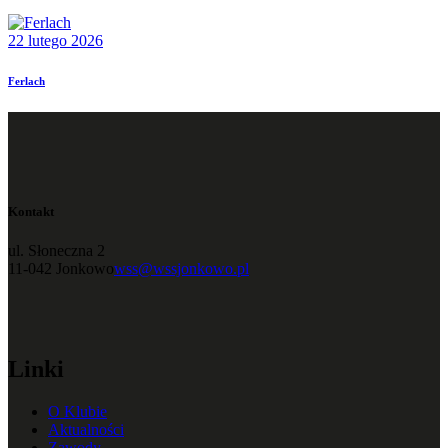
22 lutego 2026
Ferlach
Kontakt
ul. Słoneczna 2
11-042 Jonkowo
wss@wssjonkowo.pl
Linki
O Klubie
Aktualności
Zawody