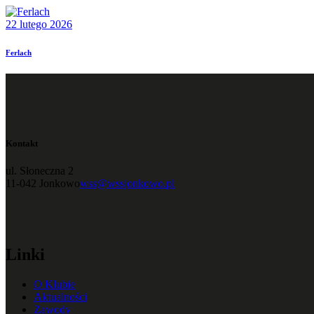
22 lutego 2026
Ferlach
Kontakt
ul. Słoneczna 2
11-042 Jonkowo
wss@wssjonkowo.pl
Linki
O Klubie
Aktualności
Zawody