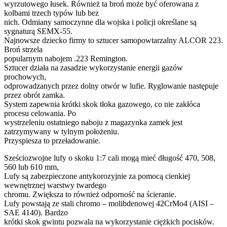
wyrzutowego łusek. Również ta broń może być oferowana z
kolbami trzech typów lub bez
nich. Odmiany samoczynne dla wojska i policji określane są
sygnaturą SEMX-55.
Najnowsze dziecko firmy to sztucer samopowtarzalny ALCOR 223.
Broń strzela
popularnym nabojem .223 Remington.
Sztucer działa na zasadzie wykorzystanie energii gazów
prochowych,
odprowadzanych przez dolny otwór w lufie. Ryglowanie następuje
przez obrót zamka.
System zapewnia krótki skok tłoka gazowego, co nie zakłóca
procesu celowania. Po
wystrzeleniu ostatniego naboju z magazynka zamek jest
zatrzymywany w tylnym położeniu.
Przyspiesza to przeładowanie.
Sześciozwojne lufy o skoku 1:7 cali mogą mieć długość 470, 508,
560 lub 610 mm,
Lufy są zabezpieczone antykorozyjnie za pomocą cienkiej
wewnętrznej warstwy twardego
chromu. Zwiększa to również odporność na ścieranie.
Lufy powstają ze stali chromo – molibdenowej 42CrMo4 (AISI –
SAE 4140). Bardzo
krótki skok gwintu pozwala na wykorzystanie ciężkich pocisków.