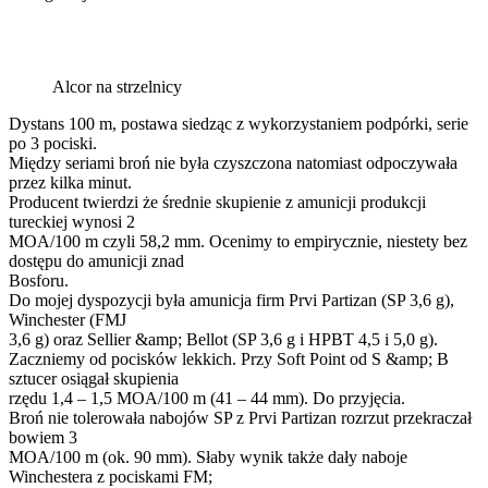
Alcor na strzelnicy
Dystans 100 m, postawa siedząc z wykorzystaniem podpórki, serie
po 3 pociski.
Między seriami broń nie była czyszczona natomiast odpoczywała
przez kilka minut.
Producent twierdzi że średnie skupienie z amunicji produkcji
tureckiej wynosi 2
MOA/100 m czyli 58,2 mm. Ocenimy to empirycznie, niestety bez
dostępu do amunicji znad
Bosforu.
Do mojej dyspozycji była amunicja firm Prvi Partizan (SP 3,6 g),
Winchester (FMJ
3,6 g) oraz Sellier &amp; Bellot (SP 3,6 g i HPBT 4,5 i 5,0 g).
Zaczniemy od pocisków lekkich. Przy Soft Point od S &amp; B
sztucer osiągał skupienia
rzędu 1,4 – 1,5 MOA/100 m (41 – 44 mm). Do przyjęcia.
Broń nie tolerowała nabojów SP z Prvi Partizan rozrzut przekraczał
bowiem 3
MOA/100 m (ok. 90 mm). Słaby wynik także dały naboje
Winchestera z pociskami FM;