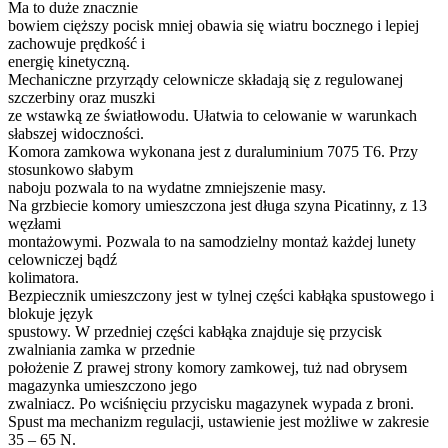
Ma to duże znacznie
bowiem cięższy pocisk mniej obawia się wiatru bocznego i lepiej
zachowuje prędkość i
energię kinetyczną.
Mechaniczne przyrządy celownicze składają się z regulowanej
szczerbiny oraz muszki
ze wstawką ze światłowodu. Ułatwia to celowanie w warunkach
słabszej widoczności.
Komora zamkowa wykonana jest z duraluminium 7075 T6. Przy
stosunkowo słabym
naboju pozwala to na wydatne zmniejszenie masy.
Na grzbiecie komory umieszczona jest długa szyna Picatinny, z 13
węzłami
montażowymi. Pozwala to na samodzielny montaż każdej lunety
celowniczej bądź
kolimatora.
Bezpiecznik umieszczony jest w tylnej części kabłąka spustowego i
blokuje język
spustowy. W przedniej części kabłąka znajduje się przycisk
zwalniania zamka w przednie
położenie Z prawej strony komory zamkowej, tuż nad obrysem
magazynka umieszczono jego
zwalniacz. Po wciśnięciu przycisku magazynek wypada z broni.
Spust ma mechanizm regulacji, ustawienie jest możliwe w zakresie
35 – 65 N.