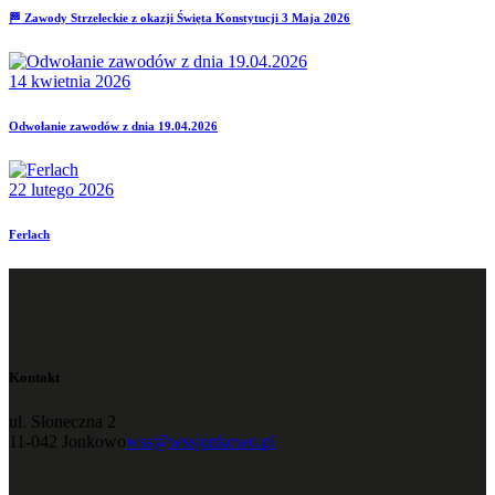
🏁 Zawody Strzeleckie z okazji Święta Konstytucji 3 Maja 2026
14 kwietnia 2026
Odwołanie zawodów z dnia 19.04.2026
22 lutego 2026
Ferlach
Kontakt
ul. Słoneczna 2
11-042 Jonkowo
wss@wssjonkowo.pl