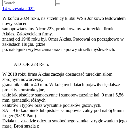
14 września 2025
W końcu 2024 roku, na strzelnicy klubu WSS Jonkowo testowałem
nowy sztucer
samopowtarzalny Alcor 223, produkowany w tureckiej firmie
Akdas. Założycielem firmy,
znanej od 1948 roku był Ömer Akdas. Pracował on początkowo w
zakładach Huğlu, gdzie
poznał tajniki wytwarzania oraz naprawy strzelb myśliwskich.
ALCOR 223 Rem.
W 2018 roku firma Akdas zaczęła dostarczać tureckim siłom
zbrojnym nowoczesny
granatnik kalibru 40 mm. W kolejnych latach pojawiły się dalsze
projekty konstrukcyjne,
takie jak pistolety samoczynne i samopowtarzalne kal. 9 mm i 5,56
mm, granatniki różnych
kalibrów i typów oraz wyrzutnie pocisków gazowych.
SA – 9 to karabinek lub pistolet samopowtarzalny pod nabój 9 mm
Luger (9×19 Para).
Działa na zasadzie odrzutu swobodnego zamka, z ryglowaniem jego
masą. Broń strzela z