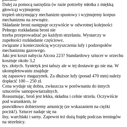
Dalej za pomocą narzędzia (w razie potrzeby młotka z miękką
głowicą) wyjmujemy
trzpień utrzymujący mechanizm spustowy i wyjmujemy korpus
mechanizmu na zewnątrz.
Składanie broni następuje oczywiście w odwrotnej kolejności
Pełnego rozkładania broni nie
trzeba przeprowadzać po każdym strzelaniu. Wystarczy w
zupełności rozkładanie częściowe,
związane z koniecznością wyczyszczenia lufy i podzespołów
mechanizmu gazowego.
Jaki jest koszt nabycia Alcora 223? Standardowy sztucer w orzechu
kosztuje około 3,2
tys. złotych. Syntetyk jest tańszy ale w tej dostawie go nie ma. W
ukompletowaniu znajduje
się zapasowy magazynek. Za dłuższe lufy (ponad 470 mm) należy
dopłacić 100 – 250 zł.
Cena wydaje się dobra, zwłaszcza w porównaniu do innych
sztucerów samopowtarzalnych.
Reasumując, broń jest lekka, składna i celnie strzela. Oczywiście
pod warunkiem, że
prawidłowo dobierzemy amunicję (ze wskazaniem na ciężki
pocisk!). Sztucer nadaje się na
lisy, warchlaki i sarny. Zapewni też dużą frajdę podczas treningów
na strzelnicy.