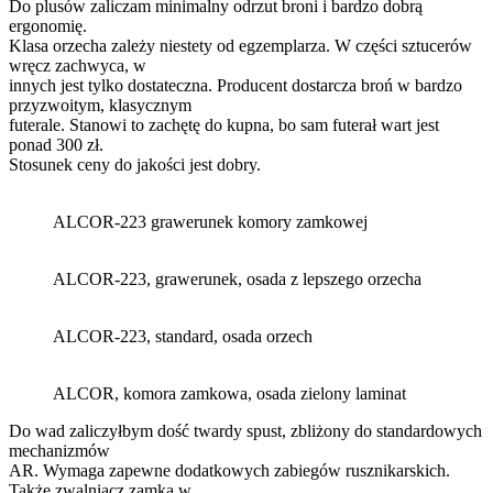
Do plusów zaliczam minimalny odrzut broni i bardzo dobrą
ergonomię.
Klasa orzecha zależy niestety od egzemplarza. W części sztucerów
wręcz zachwyca, w
innych jest tylko dostateczna. Producent dostarcza broń w bardzo
przyzwoitym, klasycznym
futerale. Stanowi to zachętę do kupna, bo sam futerał wart jest
ponad 300 zł.
Stosunek ceny do jakości jest dobry.
ALCOR-223 grawerunek komory zamkowej
ALCOR-223, grawerunek, osada z lepszego orzecha
ALCOR-223, standard, osada orzech
ALCOR, komora zamkowa, osada zielony laminat
Do wad zaliczyłbym dość twardy spust, zbliżony do standardowych
mechanizmów
AR. Wymaga zapewne dodatkowych zabiegów rusznikarskich.
Także zwalniacz zamka w