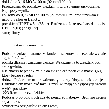
dokładnie 3,16 MOA/100 m (92 mm/100 m).
Przeszedłem do pocisków ciężkich. I tu przyjemne zaskoczenie.
Najlepszy wynik,
zbliżony do 0,75 MOA/100 m (22 mm/100 m) broń uzyskała z
naboju Sellier & Bellot z
pociskiem HPBT 4,5 g (65 gr). Bardzo zbliżone rezultaty dał pocisk
HPBT 5,0 g (77 gr), tej
samej firmy.
Testowana amunicja
Podsumowując – parametry skupienia są zupełnie niezłe ale wydaje
się, że broń woli
pociski dłuższe i znacznie cięższe. Wskazuje na to zresztą krótki
skok gwintu.
Nie znaczy to jednak, że nie da się znaleźć pocisku o masie 3,6 g
który będzie strzelał
dobrze. Podczas testu sprawdzono tylko trzy fabryczne elaboracje.
Utrudnieniem może być fakt, iż myśliwi mają do dyspozycji szeroki
wybór pocisków
.223 Rem. ale raczej lekkich.
Podczas prób polowych zużyto ponad 90 nabojów. Broń nie zacięła
się ani razu.
Sztucer ma oczywiście zalety i wady.