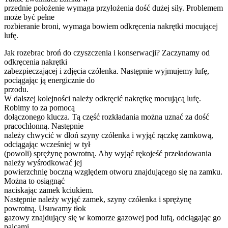
przednie położenie wymaga przyłożenia dość dużej siły. Problemem
może być pełne
rozbieranie broni, wymaga bowiem odkręcenia nakrętki mocującej
lufę.
Jak rozebrac broń do czyszczenia i konserwacji? Zaczynamy od
odkręcenia nakrętki
zabezpieczającej i zdjęcia czółenka. Następnie wyjmujemy lufę,
pociągając ją energicznie do
przodu.
W dalszej kolejności należy odkręcić nakrętkę mocującą lufę.
Robimy to za pomocą
dołączonego klucza. Tą część rozkładania można uznać za dość
pracochłonną. Następnie
należy chwycić w dłoń szyny czółenka i wyjąć rączkę zamkową,
odciągając wcześniej w tył
(powoli) sprężynę powrotną. Aby wyjąć rękojeść przeładowania
należy wyśrodkować jej
powierzchnię boczną względem otworu znajdującego się na zamku.
Można to osiągnąć
naciskając zamek kciukiem.
Następnie należy wyjąć zamek, szyny czółenka i sprężynę
powrotną. Usuwamy tłok
gazowy znajdujący się w komorze gazowej pod lufą, odciągając go
palcami.