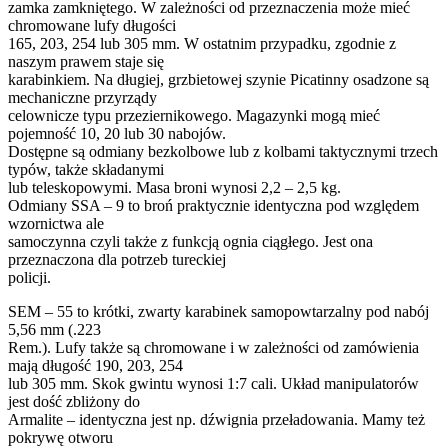
zamka zamkniętego. W zależności od przeznaczenia może mieć
chromowane lufy długości
165, 203, 254 lub 305 mm. W ostatnim przypadku, zgodnie z
naszym prawem staje się
karabinkiem. Na długiej, grzbietowej szynie Picatinny osadzone są
mechaniczne przyrządy
celownicze typu przeziernikowego. Magazynki mogą mieć
pojemność 10, 20 lub 30 nabojów.
Dostępne są odmiany bezkolbowe lub z kolbami taktycznymi trzech
typów, także składanymi
lub teleskopowymi. Masa broni wynosi 2,2 – 2,5 kg.
Odmiany SSA – 9 to broń praktycznie identyczna pod względem
wzornictwa ale
samoczynna czyli także z funkcją ognia ciągłego. Jest ona
przeznaczona dla potrzeb tureckiej
policji.
SEM – 55 to krótki, zwarty karabinek samopowtarzalny pod nabój
5,56 mm (.223
Rem.). Lufy także są chromowane i w zależności od zamówienia
mają długość 190, 203, 254
lub 305 mm. Skok gwintu wynosi 1:7 cali. Układ manipulatorów
jest dość zbliżony do
Armalite – identyczna jest np. dźwignia przeładowania. Mamy też
pokrywę otworu