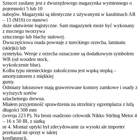
Sztucer zasilany jest z dwurzędowego magazynka wymiennego o
pojemności 5 lub 10
nabojów. Magazynki są identyczne z używanymi w karabinach AR
– 15 (M16) co stanowi
duże ułatwienie logistyczne. Sam magazynek może być wykonany
z mocnego tworzywa
sztucznego lub blachy stalowej.
Dwuczęściowa osada powstaje z tureckiego orzecha, laminatu
(sklejki) lub
syntetyku. Wersje z orzecha oznaczone są dodatkowym symbolem
WB (od wooden stock,
wykończenie blue).
Kolba typu niemieckiego zakończona jest wąską stopką –
amortyzatorem z miękkiej
gumy.
Odmiany luksusowe mają grawerowane komory zamkowe i osady z
wyższych sortów
szlachetnego drewna.
Miałem przyjemność sprawdzenia na strzelnicy egzemplarza z lufą
długości 508 mm
(wersja 223 P). Na broni osadzono celownik Nikko Stirling Metor 4
– 16 x 50 IR, z siatką
nr 4. Montaż optyki był zdecydowanie za wysoki ale importer
przekazał mi sprzęt w takiej
konfiguracji.