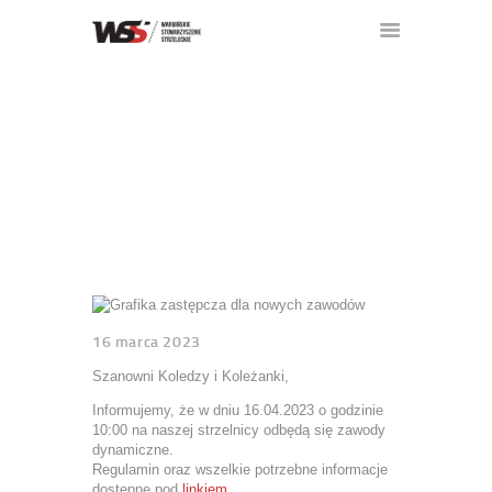
🏁 OTWARTE ZAWODY
STRONA GŁÓWNA
KLUBOWE 16.04.2023
O KLUBIE
AKTUALNOŚCI
ZAWODY
KĄCIK KOLEKCJONERA
GALERIA
KONTAKT
16 marca 2023
FORUM
Szanowni Koledzy i Koleżanki,
Informujemy, że w dniu 16.04.2023 o godzinie
10:00 na naszej strzelnicy odbędą się zawody
dynamiczne.
Regulamin oraz wszelkie potrzebne informacje
dostępnę pod
linkiem
.