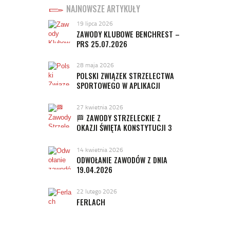
NAJNOWSZE ARTYKUŁY
19 lipca 2026
ZAWODY KLUBOWE BENCHREST –
PRS 25.07.2026
28 maja 2026
POLSKI ZWIĄZEK STRZELECTWA
SPORTOWEGO W APLIKACJI
MOBYWATEL!
27 kwietnia 2026
🏁 ZAWODY STRZELECKIE Z
OKAZJI ŚWIĘTA KONSTYTUCJI 3
MAJA 2026
14 kwietnia 2026
ODWOŁANIE ZAWODÓW Z DNIA
19.04.2026
22 lutego 2026
FERLACH